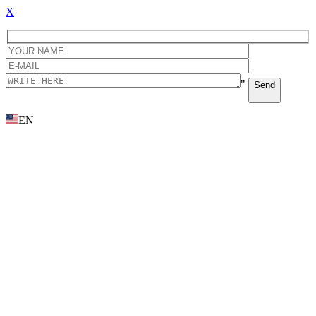
X
"
Send
EN